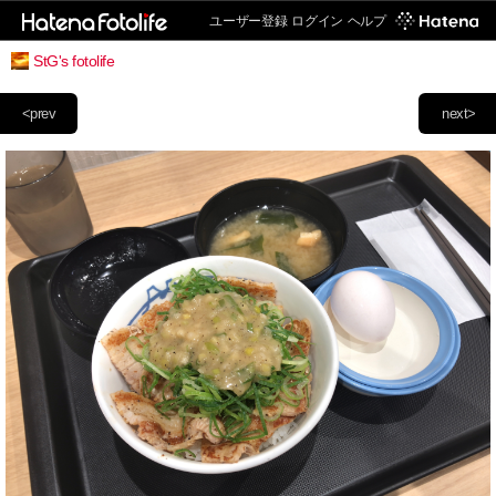
ユーザー登録
ログイン
ヘルプ
StG's fotolife
<prev
next>