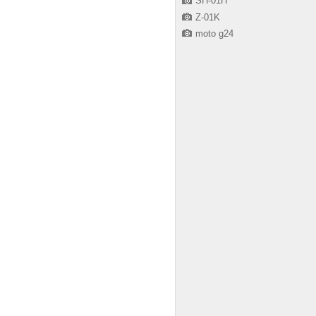
SH-01H
Z-01K
moto g24