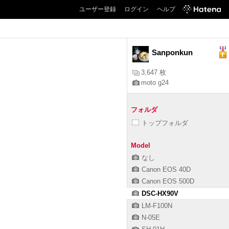
ユーザー登録
ログイン
ヘルプ
Sanponkun
3,647 枚
moto g24
フォルダ
トップフォルダ
Model
なし
Canon EOS 40D
Canon EOS 500D
DSC-HX90V
LM-F100N
N-05E