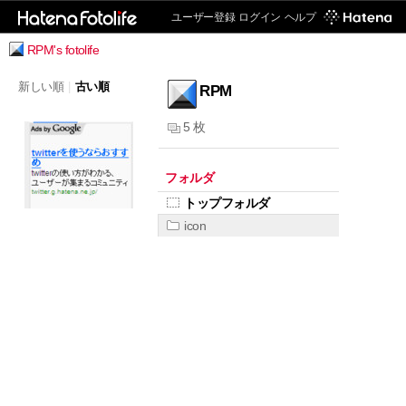
ユーザー登録
ログイン
ヘルプ
RPM's fotolife
新しい順
|
古い順
RPM
5 枚
フォルダ
トップフォルダ
icon