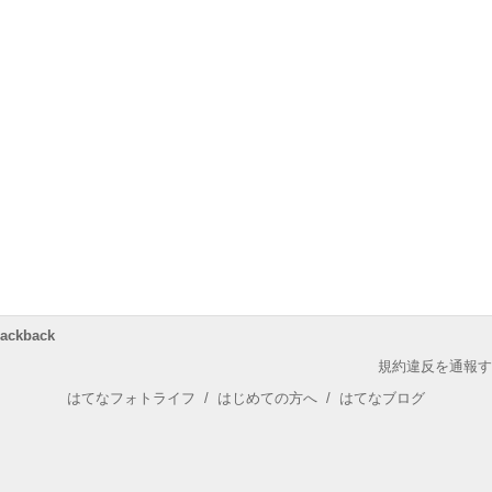
rackback
規約違反を通報す
はてなフォトライフ
/
はじめての方へ
/
はてなブログ