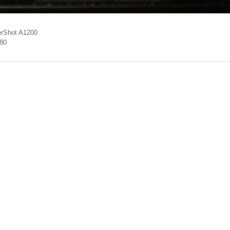
rShot A1200
.80