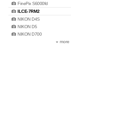
FinePix S6000fd
ILCE-7RM2
NIKON D4S
NIKON D5
NIKON D700
more