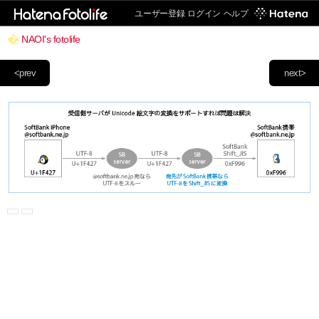
ユーザー登録
ログイン
ヘルプ
NAOI's fotolife
<prev
next>