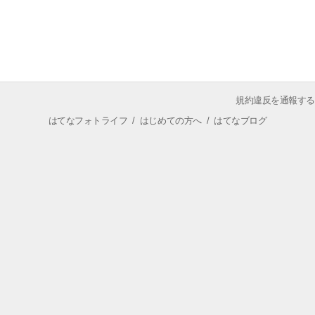
規約違反を通報する
はてなフォトライフ
/
はじめての方へ
/
はてなブログ