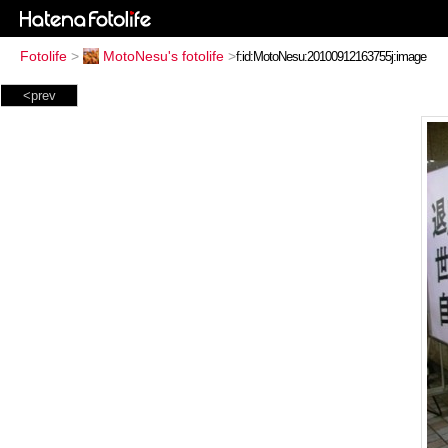
Fotolife
>
MotoNesu's fotolife
>
<prev