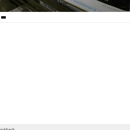
rackback