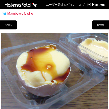
ユーザー登録
ログイン
ヘルプ
Mambow's fotolife
<prev
next>