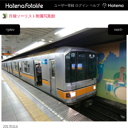
ユーザー登録
ログイン
ヘルプ
月猫ツーリスト附属写真館
<prev
next>
20170114