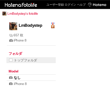
ユーザー登録
ログイン
ヘルプ
LmBodystep's fotolife
LmBodystep
657 枚
iPhone 8
フォルダ
トップフォルダ
Model
なし
iPhone 8