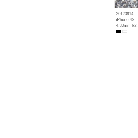
20120914
iPhone 4S
4.30mm f/2