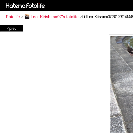
Fotolife
>
Leo_Kirishima07's fotolife
>
<prev