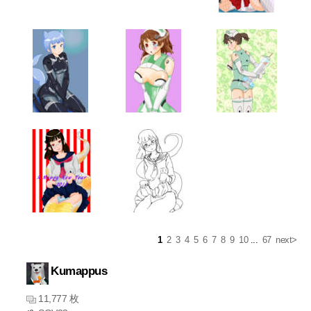
1
2
3
4
5
6
7
8
9
10
...
67
next>
Kumappus
11,777 枚