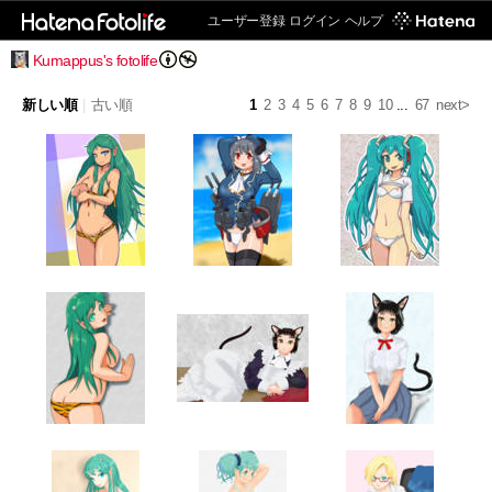
ユーザー登録
ログイン
ヘルプ
Kumappus's fotolife
新しい順
|
古い順
1
2
3
4
5
6
7
8
9
10
...
67
next>