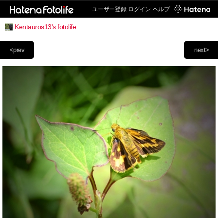
ユーザー登録
ログイン
ヘルプ
Kentauros13's fotolife
<prev
next>