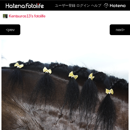
ユーザー登録
ログイン
ヘルプ
Kentauros13's fotolife
<prev
next>