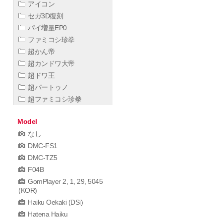
アイコン
セガ3D復刻
パイ増量EP0
ファミコシ珍拳
超かん帝
超カンドワ大帝
超ドワ王
超パートゥノ
超ファミコシ珍拳
Model
なし
DMC-FS1
DMC-TZ5
F04B
GomPlayer 2, 1, 29, 5045
(KOR)
Haiku Oekaki (DSi)
Hatena Haiku