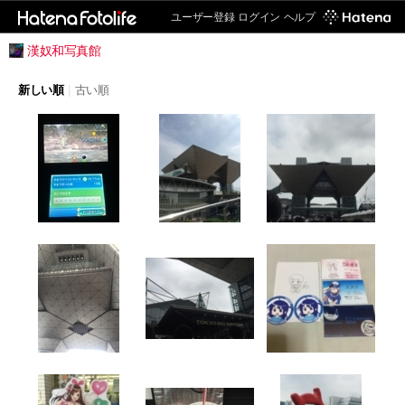
ユーザー登録
ログイン
ヘルプ
漢奴和写真館
新しい順
|
古い順