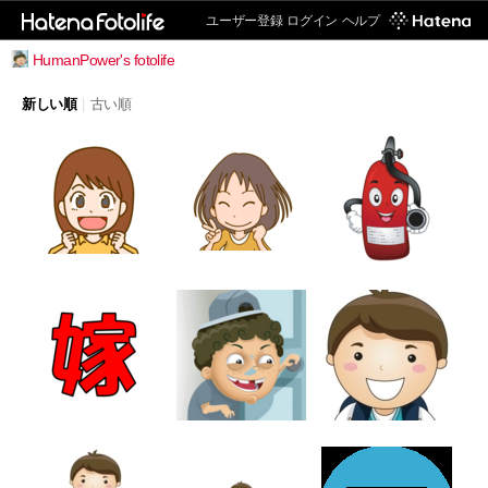
ユーザー登録
ログイン
ヘルプ
HumanPower's fotolife
新しい順
|
古い順