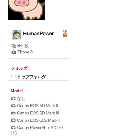
HumanPower
555 枚
iPhone 8
フォルダ
トップフォルダ
Model
なし
Canon EOS 5D Mark II
Canon EOS 5D Mark III
Canon EOS-1Ds Mark II
Canon PowerShot SX730
HS