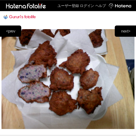
ユーザー登録
ログイン
ヘルプ
Gururi's fotolife
<prev
next>