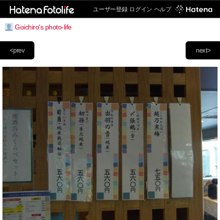
ユーザー登録
ログイン
ヘルプ
Goichiro's photo-life
<prev
next>