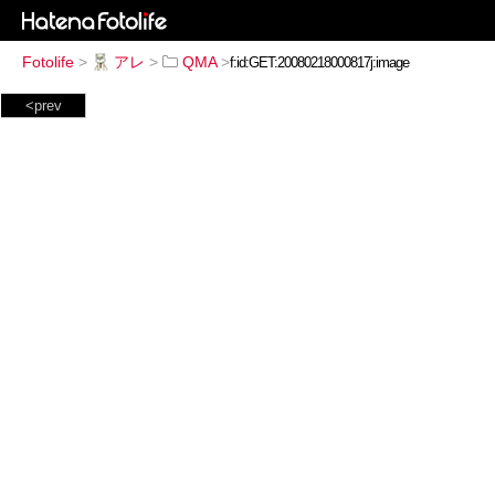
Fotolife
>
アレ
>
QMA
>
<prev