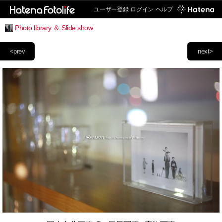
ユーザー登録
ログイン
ヘルプ
Photo library ＆ Slide show
<prev
next>