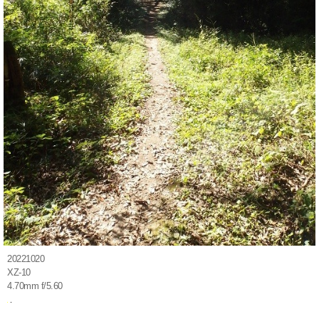
20221020
XZ-10
4.70mm f/5.60