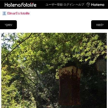
ユーザー登録
ログイン
ヘルプ
Elmar5's fotolife
<prev
next>