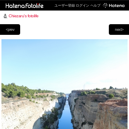
ユーザー登録
ログイン
ヘルプ
Chiezaru's fotolife
<prev
next>