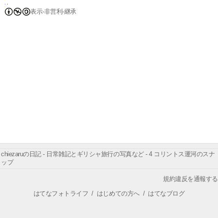
表示-非営利-継承
chiezaruの日記 - 日常雑記とギリシャ旅行の写真など - 4 コリントス運河のスナ
ップ
規約違反を通報する
はてなフォトライフ
/
はじめての方へ
/
はてなブログ