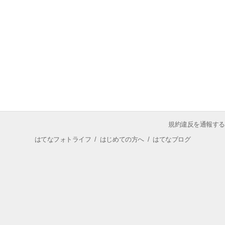
規約違反を通報する
はてなフォトライフ
/
はじめての方へ
/
はてなブログ