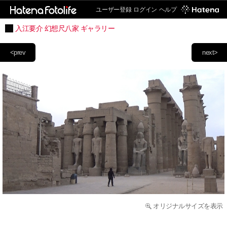
ユーザー登録
ログイン
ヘルプ
入江要介 幻想尺八家 ギャラリー
<prev
next>
オリジナルサイズを表示