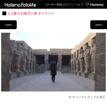
ユーザー登録
ログイン
ヘルプ
入江要介 幻想尺八家 ギャラリー
<prev
next>
オリジナルサイズを表示