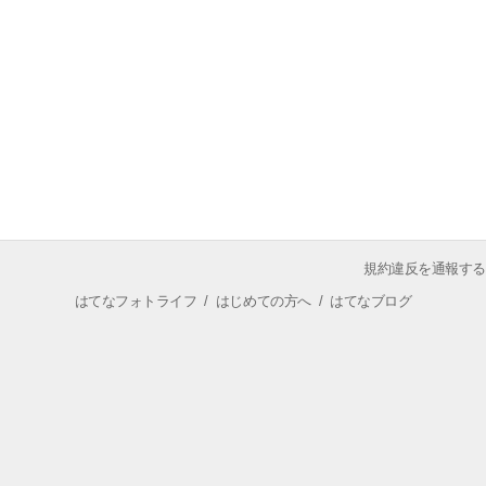
規約違反を通報する
はてなフォトライフ
/
はじめての方へ
/
はてなブログ