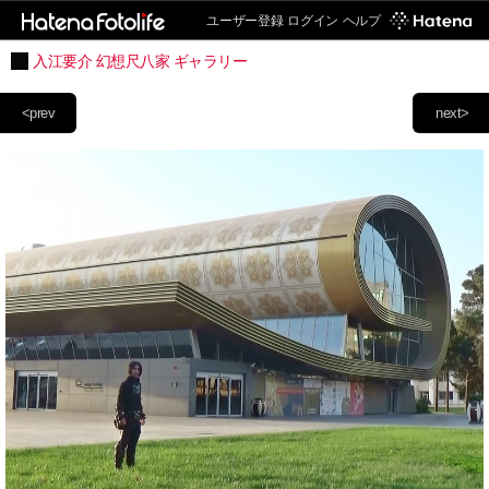
ユーザー登録
ログイン
ヘルプ
入江要介 幻想尺八家 ギャラリー
<prev
next>