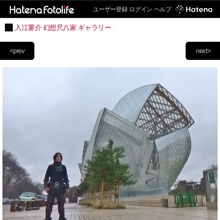
ユーザー登録
ログイン
ヘルプ
入江要介 幻想尺八家 ギャラリー
<prev
next>