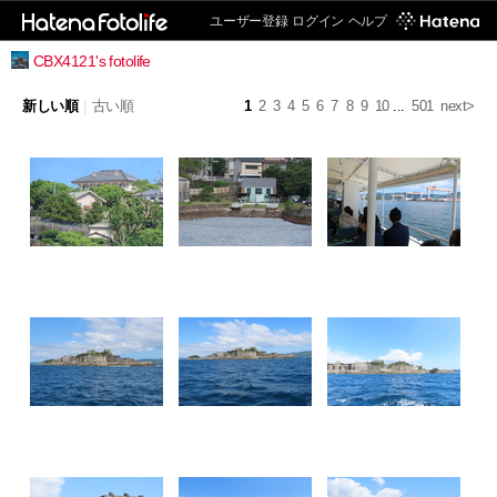
ユーザー登録
ログイン
ヘルプ
CBX4121's fotolife
新しい順
|
古い順
1
2
3
4
5
6
7
8
9
10
...
501
next>