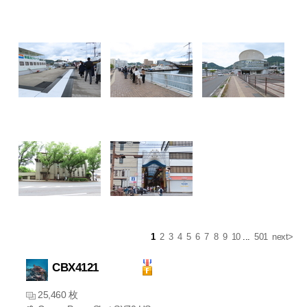
1
2
3
4
5
6
7
8
9
10
...
501
next>
CBX4121
25,460 枚