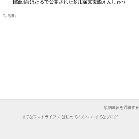
[艦船]海ほたるで公開された多用途支援艦えんしゅう
艦船
規約違反を通報する
はてなフォトライフ
/
はじめての方へ
/
はてなブログ