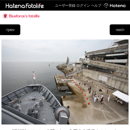
ユーザー登録
ログイン
ヘルプ
Blueforce's fotolife
<prev
next>