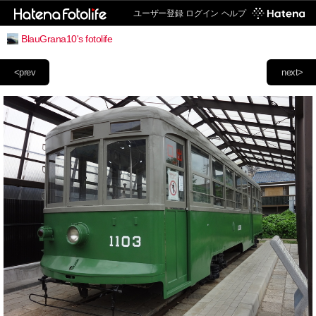
ユーザー登録
ログイン
ヘルプ
BlauGrana10's fotolife
<prev
next>