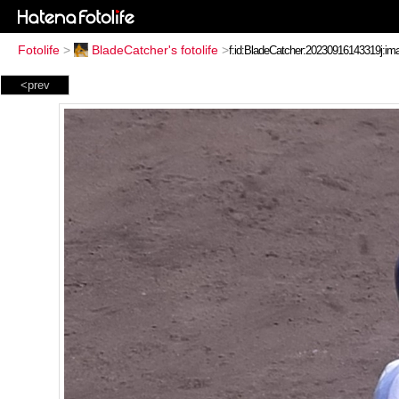
Fotolife
>
BladeCatcher's fotolife
>
<prev