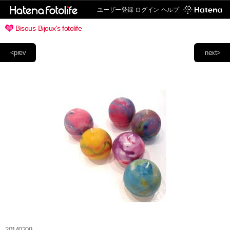
ユーザー登録
ログイン
ヘルプ
Bisous-Bijoux's fotolife
<prev
next>
20140209