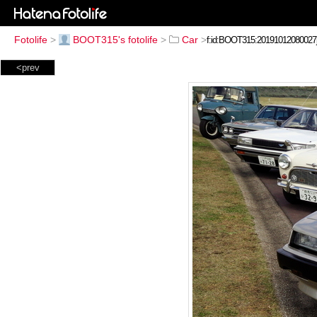
Fotolife
>
BOOT315's fotolife
>
Car
>
<prev