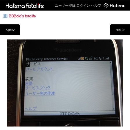
ユーザー登録
ログイン
ヘルプ
BBBold's fotolife
<prev
next>