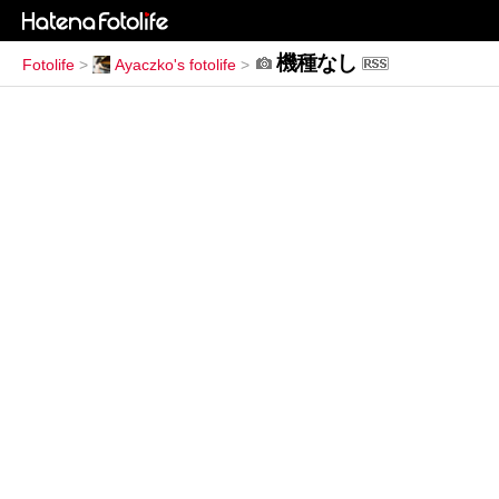
機種なし
Fotolife
>
Ayaczko's fotolife
>