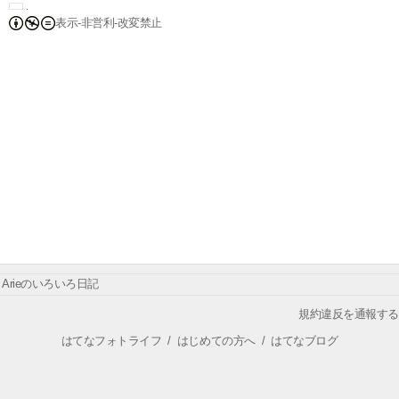
表示-非営利-改変禁止
Arieのいろいろ日記
規約違反を通報する
はてなフォトライフ
/
はじめての方へ
/
はてなブログ