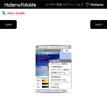
ユーザー登録
ログイン
ヘルプ
Arie's fotolife
<prev
next>