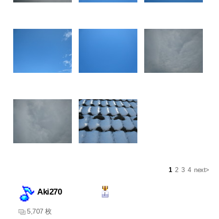
1
2
3
4
next>
Aki270
5,707 枚