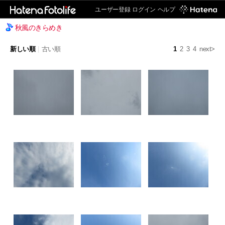
ユーザー登録
ログイン
ヘルプ
秋風のきらめき
新しい順
|
古い順
1
2
3
4
next>