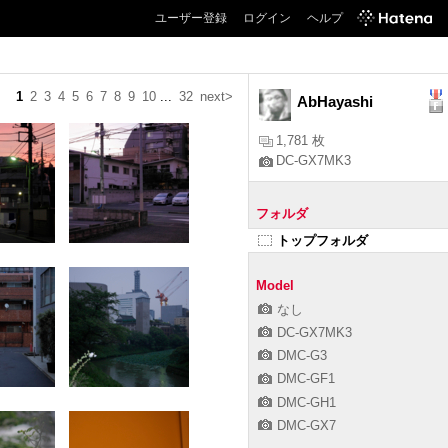
ユーザー登録
ログイン
ヘルプ
1
2
3
4
5
6
7
8
9
10
...
32
next>
AbHayashi
1,781 枚
DC-GX7MK3
フォルダ
トップフォルダ
Model
なし
DC-GX7MK3
DMC-G3
DMC-GF1
DMC-GH1
DMC-GX7