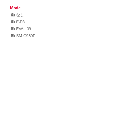
Model
なし
E-P3
EVA-L09
SM-G930F