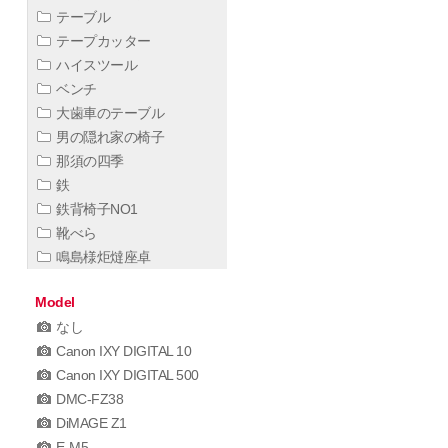
テーブル
テープカッター
ハイスツール
ベンチ
大歯車のテーブル
男の隠れ家の椅子
那須の四季
鉄
鉄背椅子NO1
靴べら
鳴島様炬燵座卓
Model
なし
Canon IXY DIGITAL 10
Canon IXY DIGITAL 500
DMC-FZ38
DiMAGE Z1
E-M5