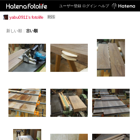
ユーザー登録
ログイン
ヘルプ
yabu0911's fotolife
新しい順
|
古い順