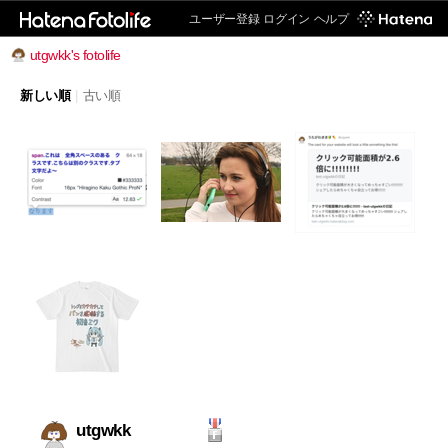
ユーザー登録
ログイン
ヘルプ
utgwkk's fotolife
新しい順
|
古い順
utgwkk