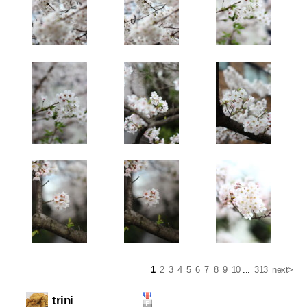
1
2
3
4
5
6
7
8
9
10
...
313
next>
trini