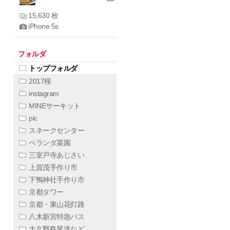
15,630 枚
iPhone 5s
フォルダ
トップフォルダ
2017桜
instagram
MINEサーキット
pic
スネークセンター
ベランダ菜園
三室戸寺あじさい
上賀茂手作り市
下鴨神社手作り市
京都タワー
京都・東山花灯路
八木新宮特急バス
大久野島尾道など