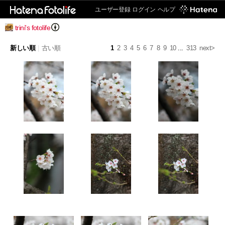
ユーザー登録
ログイン
ヘルプ
trini's fotolife
新しい順
|
古い順
1
2
3
4
5
6
7
8
9
10
...
313
next>