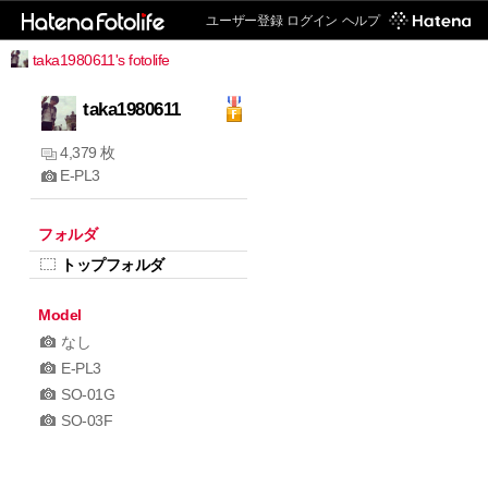
ユーザー登録
ログイン
ヘルプ
taka1980611's fotolife
taka1980611
4,379 枚
E-PL3
フォルダ
トップフォルダ
Model
なし
E-PL3
SO-01G
SO-03F