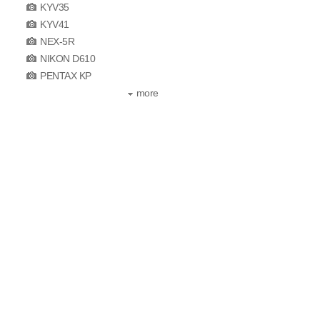
KYV35
KYV41
NEX-5R
NIKON D610
PENTAX KP
more