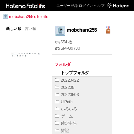
ユーザー登録
ログイン
ヘルプ
mobchara255's fotolife
新しい順
|
古い順
mobchara255
554 枚
SM-G9730
フォルダ
トップフォルダ
20220422
202205
20220503
UiPath
いろいろ
ゲーム
確定申告
雑記