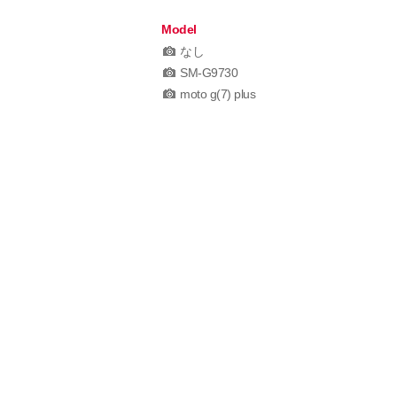
Model
なし
SM-G9730
moto g(7) plus