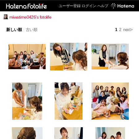
ユーザー登録
ログイン
ヘルプ
miwatime0426's fotolife
新しい順
|
古い順
1
2
next>