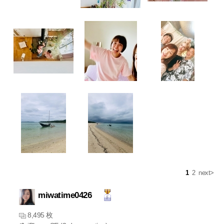
1
2
next>
miwatime0426
8,495 枚