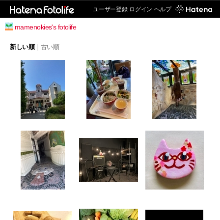
ユーザー登録
ログイン
ヘルプ
mamenokies's fotolife
新しい順
|
古い順