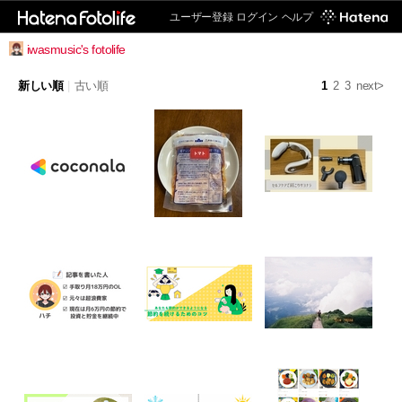
ユーザー登録
ログイン
ヘルプ
iwasmusic's fotolife
新しい順
|
古い順
1
2
3
next>