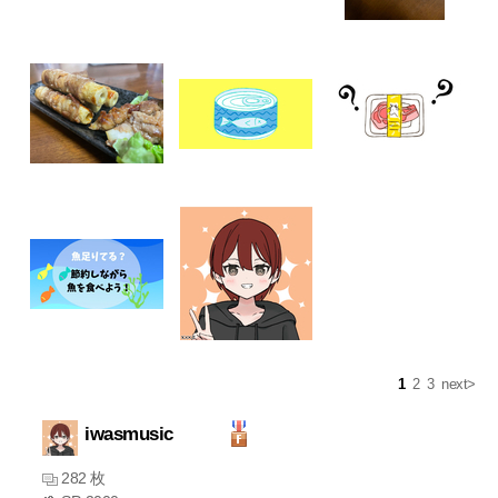
1
2
3
next>
iwasmusic
282 枚