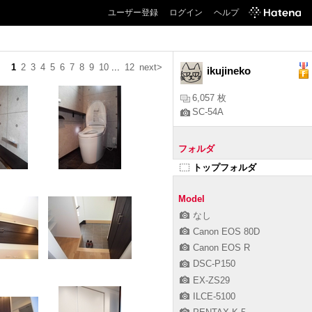
ユーザー登録
ログイン
ヘルプ
1
2
3
4
5
6
7
8
9
10
...
12
next>
ikujineko
6,057 枚
SC-54A
フォルダ
トップフォルダ
Model
なし
Canon EOS 80D
Canon EOS R
DSC-P150
EX-ZS29
ILCE-5100