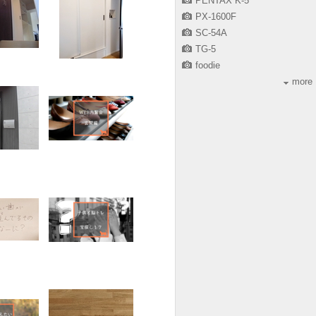
PENTAX K-5
PX-1600F
SC-54A
TG-5
foodie
more