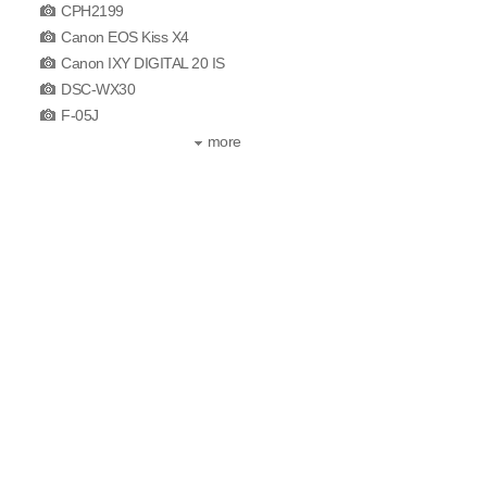
CPH2199
Canon EOS Kiss X4
Canon IXY DIGITAL 20 IS
DSC-WX30
F-05J
more